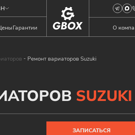
3Н
Цены
Гарантии
О комп
риаторов
-
Ремонт вариаторов Suzuki
РИАТОРОВ
SUZUKI
ЗАПИСАТЬСЯ