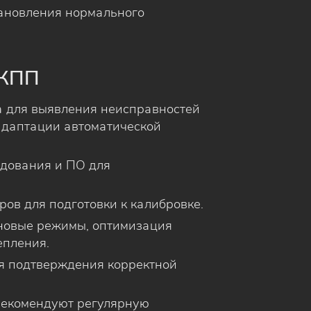
тановления нормального
АКПП
а для выявления неисправностей
адаптации автоматической
удования и ПО для
ров для подготовки к калибровке.
 новые режимы, оптимизация
епления.
ля подтверждения корректной
рекомендуют регулярную