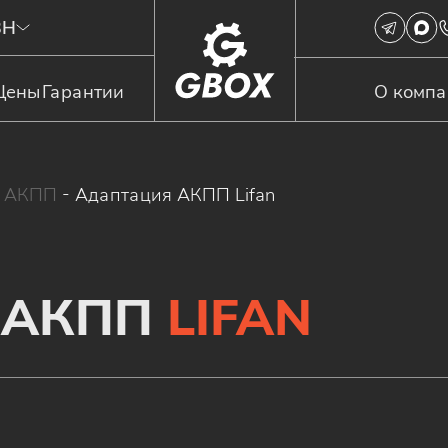
3Н
Цены
Гарантии
О комп
я АКПП
-
Адаптация АКПП Lifan
 АКПП
LIFAN